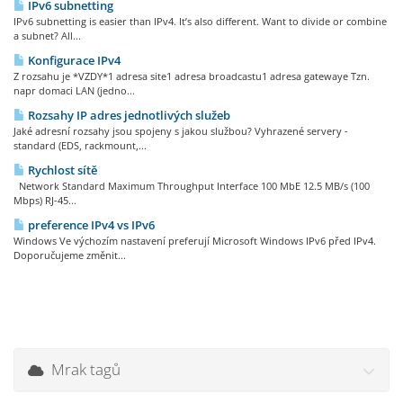
IPv6 subnetting
IPv6 subnetting is easier than IPv4. It’s also different. Want to divide or combine
a subnet? All...
Konfigurace IPv4
Z rozsahu je *VZDY*1 adresa site1 adresa broadcastu1 adresa gatewaye Tzn.
napr domaci LAN (jedno...
Rozsahy IP adres jednotlivých služeb
Jaké adresní rozsahy jsou spojeny s jakou službou? Vyhrazené servery -
standard (EDS, rackmount,...
Rychlost sítě
Network Standard Maximum Throughput Interface 100 MbE 12.5 MB/s (100
Mbps) RJ-45...
preference IPv4 vs IPv6
Windows Ve výchozím nastavení preferují Microsoft Windows IPv6 před IPv4.
Doporučujeme změnit...
Mrak tagů