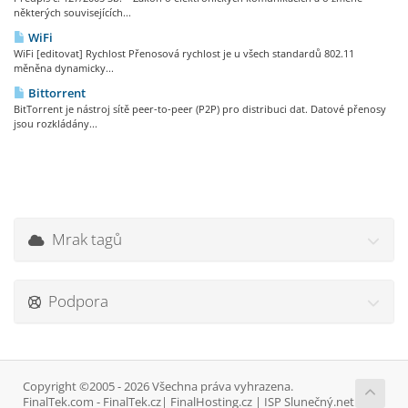
některých souvisejících...
WiFi
WiFi [editovat] Rychlost Přenosová rychlost je u všech standardů 802.11
měněna dynamicky...
Bittorrent
BitTorrent je nástroj sítě peer-to-peer (P2P) pro distribuci dat. Datové přenosy
jsou rozkládány...
Mrak tagů
Podpora
Copyright ©2005 - 2026 Všechna práva vyhrazena.
FinalTek.com - FinalTek.cz| FinalHosting.cz | ISP Slunečný.net