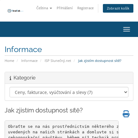
Čeština
Přihlášení
Registrace
Zobrazit košík
Přepn
Informace
Home
Informace
ISP Slunečný.net
Jak zjistím dostupnost sítě?
Kategorie
Jak zjistím dostupnost sítě?
Obraťte se na nás prostřednictvím některého z komunik
uvedených na našich stránkách a domluvte si s naším t
rekognoskační návštěvu, během níž technik provede vše