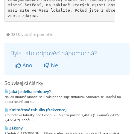
místní šetření, na základě kterých zjistí dostupnost 
naší sítě ve Vaší lokalitě. Pokud jste z obce Měšice,
zcela zdarma.
38 Uživatelům pomohlo
Byla tato odpověď nápomocná?
Ano
Ne
Související články
Jaká je délka smlouvy?
Na jak dlouhé období se u vás podepisuje smlouva? Smlouva se uzavírá na
dobu neurčitou s...
Kmitočtové tabulky (frekvence)
Kmitočtové tabulky pro Evropu (ETSI) pro pásmo 2,4GHz (13 kanálů 2,412-
2,472GHz): Kanál 1...
Zákony
Předpis č. 127/2005 Sb. Zákon o elektronických komunikacích a o změně