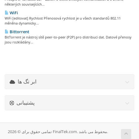
některých souvisejících...
WiFi
WiFi [editovat] Rychlost Přenosová rychlost je u všech standardů 802.11
měněna dynamicky...
Bittorrent
BitTorrent je nástroj sítě peer-to-peer (P2P) pro distribuci dat. Datové přenosy
jsou rozkládány...
ابر تگ ها
پشتیبانی
تمامی حقوق برای © 2026 FinalTek.com. محفوط می باشد.