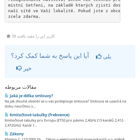
místní šetření, na základě kterých zjistí dostupnost 
naší sítě ve Vaší lokalitě. Pokud jste z obce Měšice,
zcela zdarma.
38 کاربر این را مفید یافتند
آیا این پاسخ به شما کمک کرد؟
بلی
خیر
مقالات مربوطه
Jaká je délka smlouvy?
Na jak dlouhé období se u vás podepisuje smlouva? Smlouva se uzavírá na
dobu neurčitou s...
Kmitočtové tabulky (frekvence)
Kmitočtové tabulky pro Evropu (ETSI) pro pásmo 2,4GHz (13 kanálů 2,412-
2,472GHz): Kanál 1...
Zákony
Předpis č. 127/2005 Sb. Zákon o elektronických komunikacích a o změně