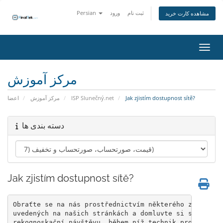
Persian
ورود
ثبت نام
مشاهده کارت خرید
اوبری
مرکز آموزش
اعضا
مرکز آموزش
ISP Slunečný.net
Jak zjistím dostupnost sítě?
دسته بندی ها
Jak zjistím dostupnost sítě?
Obraťte se na nás prostřednictvím některého z komunik
uvedených na našich stránkách a domluvte si s naším t
rekognoskační návštěvu, během níž technik provede vše