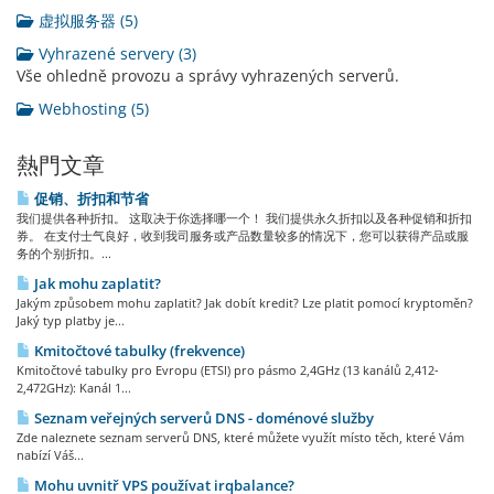
虚拟服务器 (5)
Vyhrazené servery (3)
Vše ohledně provozu a správy vyhrazených serverů.
Webhosting (5)
熱門文章
促销、折扣和节省
我们提供各种折扣。 这取决于你选择哪一个！ 我们提供永久折扣以及各种促销和折扣
券。 在支付士气良好，收到我司服务或产品数量较多的情况下，您可以获得产品或服
务的个别折扣。...
Jak mohu zaplatit?
Jakým způsobem mohu zaplatit? Jak dobít kredit? Lze platit pomocí kryptoměn?
Jaký typ platby je...
Kmitočtové tabulky (frekvence)
Kmitočtové tabulky pro Evropu (ETSI) pro pásmo 2,4GHz (13 kanálů 2,412-
2,472GHz): Kanál 1...
Seznam veřejných serverů DNS - doménové služby
Zde naleznete seznam serverů DNS, které můžete využít místo těch, které Vám
nabízí Váš...
Mohu uvnitř VPS používat irqbalance?