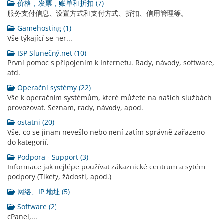
价格，发票，账单和折扣 (7)
服务支付信息、设置方式和支付方式、折扣、信用管理等。
Gamehosting (1)
Vše týkající se her...
ISP Slunečný.net (10)
První pomoc s připojením k Internetu. Rady, návody, software,
atd.
Operační systémy (22)
Vše k operačním systémům, které můžete na našich službách
provozovat. Seznam, rady, návody, apod.
ostatni (20)
Vše, co se jinam nevešlo nebo není zatím správně zařazeno
do kategorií.
Podpora - Support (3)
Informace jak nejlépe používat zákaznické centrum a sytém
podpory (Tikety, žádosti, apod.)
网络、IP 地址 (5)
Software (2)
cPanel,...