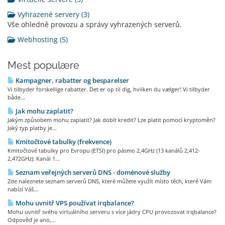
Vyhrazené servery (3)
Vše ohledně provozu a správy vyhrazených serverů.
Webhosting (5)
Mest populære
Kampagner, rabatter og besparelser
Vi tilbyder forskellige rabatter. Det er op til dig, hvilken du vælger! Vi tilbyder
både...
Jak mohu zaplatit?
Jakým způsobem mohu zaplatit? Jak dobít kredit? Lze platit pomocí kryptoměn?
Jaký typ platby je...
Kmitočtové tabulky (frekvence)
Kmitočtové tabulky pro Evropu (ETSI) pro pásmo 2,4GHz (13 kanálů 2,412-
2,472GHz): Kanál 1...
Seznam veřejných serverů DNS - doménové služby
Zde naleznete seznam serverů DNS, které můžete využít místo těch, které Vám
nabízí Váš...
Mohu uvnitř VPS používat irqbalance?
Mohu uvnitř svého virtuálního serveru s více jádry CPU provozovat irqbalance?
Odpověď je ano,...