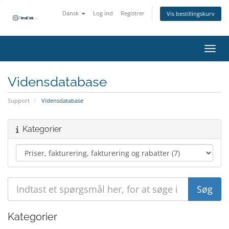
Dansk
Log ind
Registrer
Vis bestillingskurv
Skift
Vidensdatabase
Support
Vidensdatabase
Kategorier
Kategorier