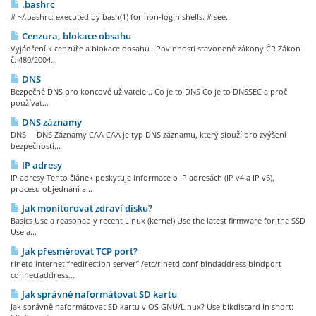
.bashrc
# ~/.bashrc: executed by bash(1) for non-login shells. # see...
Cenzura, blokace obsahu
Vyjádření k cenzuře a blokace obsahu Povinnosti stavonené zákony ČR Zákon
č. 480/2004...
DNS
Bezpečné DNS pro koncové uživatele... Co je to DNS Co je to DNSSEC a proč
používat...
DNS záznamy
DNS DNS Záznamy CAA CAA je typ DNS záznamu, který slouží pro zvýšení
bezpečnosti...
IP adresy
IP adresy Tento článek poskytuje informace o IP adresách (IP v4 a IP v6),
procesu objednání a...
Jak monitorovat zdraví disku?
Basics Use a reasonably recent Linux (kernel) Use the latest firmware for the SSD
Use a...
Jak přesměrovat TCP port?
rinetd internet “redirection server” /etc/rinetd.conf bindaddress bindport
connectaddress...
Jak správně naformátovat SD kartu
Jak správně naformátovat SD kartu v OS GNU/Linux? Use blkdiscard In short: