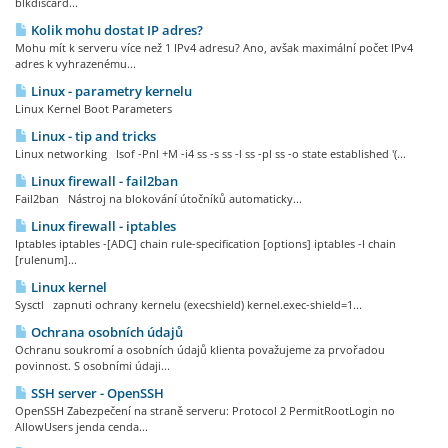
blkdiscard...
Kolik mohu dostat IP adres?
Mohu mít k serveru více než 1 IPv4 adresu? Ano, avšak maximální počet IPv4
adres k vyhrazenému...
Linux - parametry kernelu
Linux Kernel Boot Parameters
Linux - tip and tricks
Linux networking lsof -Pnl +M -i4 ss -s ss -l ss -pl ss -o state established '(...
Linux firewall - fail2ban
Fail2ban Nástroj na blokování útočníků automaticky...
Linux firewall - iptables
Iptables iptables -[ADC] chain rule-specification [options] iptables -I chain
[rulenum]...
Linux kernel
Sysctl zapnuti ochrany kernelu (execshield) kernel.exec-shield=1...
Ochrana osobních údajů
Ochranu soukromí a osobních údajů klienta považujeme za prvořadou
povinnost. S osobními údaji...
SSH server - OpenSSH
OpenSSH Zabezpečení na straně serveru: Protocol 2 PermitRootLogin no
AllowUsers jenda cenda...