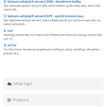
Seznam veřejných serverů DNS - doménové služby
Zde naleznete seznam serverů DNS, které můžete využít místo těch, které Vám
nabízí Váš...
Seznam veřejných serverů NTP - synchronizace času
Zde naleznete seznam serverů, které můžete použít pro synchronizaci času na
Vašich zařízeních....
curl
Fetching remote files curl https://cdn.finaltek.net/robots.txt Saving remote Files
curl -O...
síť Tor
Tor (The Onion Router) je bezpečnostní software, který umožňuje uživatelům
připojit se k...
Mrak tagů
Podpora