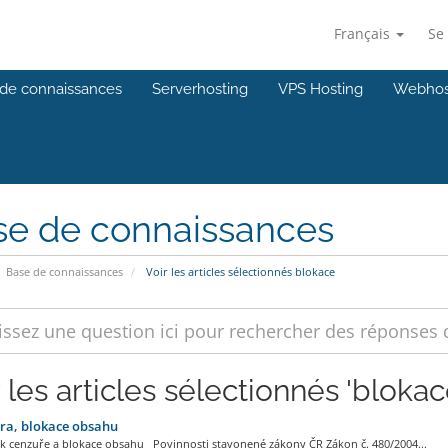
Français
Se
de connaissances
Serverhosting
VPS Hosting
Webhos
se de connaissances
Base de connaissances
Voir les articles sélectionnés blokace
 les articles sélectionnés 'blokac
ra, blokace obsahu
 k cenzuře a blokace obsahu Povinnosti stavonené zákony ČR Zákon č. 480/2004...