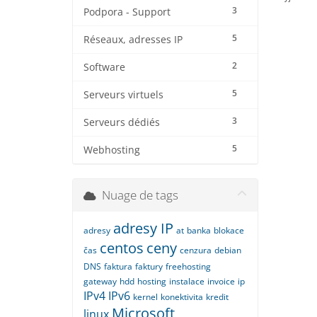
3
Podpora - Support
5
Réseaux, adresses IP
2
Software
5
Serveurs virtuels
3
Serveurs dédiés
5
Webhosting
Nuage de tags
adresy IP
adresy
at
banka
blokace
centos
ceny
čas
cenzura
debian
DNS
faktura
faktury
freehosting
gateway
hdd
hosting
instalace
invoice
ip
IPv4
IPv6
kernel
konektivita
kredit
Microsoft
linux