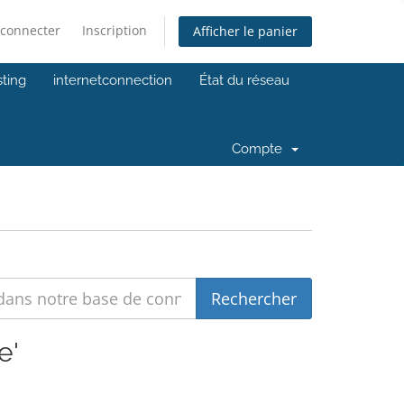
 connecter
Inscription
Afficher le panier
ting
internetconnection
État du réseau
Compte
e'