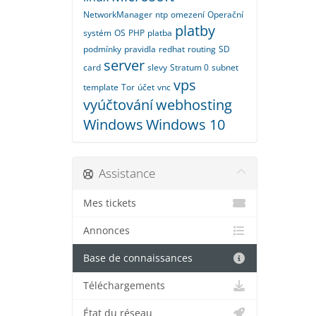
NetworkManager
ntp
omezení
Operační
platby
systém
OS
PHP
platba
podmínky
pravidla
redhat
routing
SD
server
card
slevy
Stratum 0
subnet
vps
template
Tor
účet
vnc
vyúčtování
webhosting
Windows
Windows 10
Assistance
Mes tickets
Annonces
Base de connaissances
Téléchargements
État du réseau