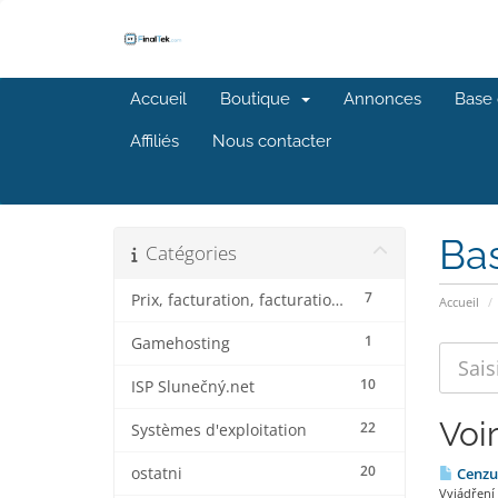
Accueil
Boutique
Annonces
Base 
Affiliés
Nous contacter
Ba
Catégories
7
Prix, facturation, facturation et réductions
Accueil
1
Gamehosting
10
ISP Slunečný.net
Voir
22
Systèmes d'exploitation
20
ostatni
Cenzu
Vyjádření