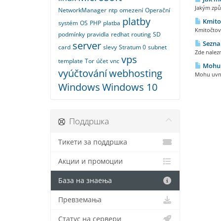
Jakým způs
NetworkManager
ntp
omezení
Operační
platby
Kmitoč
systém
OS
PHP
platba
Kmitočtové
podmínky
pravidla
redhat
routing
SD
server
Sezna
card
slevy
Stratum 0
subnet
Zde nalezn
vps
template
Tor
účet
vnc
Mohu u
vyúčtování
webhosting
Mohu uvni
Windows
Windows 10
Поддршка
Тикети за поддршка
Акции и промоции
База на знаења
Превземања
Статус на сервери