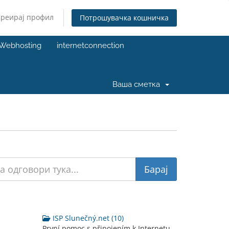
Креирај профил
Потрошувачка кошничка
Webhosting
internetconnection
Ваша сметка
ISP Slunečný.net (10)
První pomoc s připojením k Internetu.