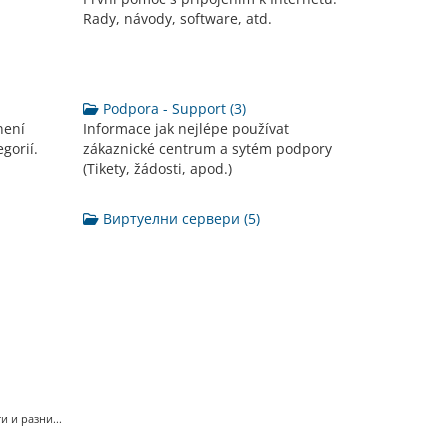
Rady, návody, software, atd.
Podpora - Support (3)
není
Informace jak nejlépe používat
gorií.
zákaznické centrum a sytém podpory
(Tikety, žádosti, apod.)
Виртуелни сервери (5)
 и разни...