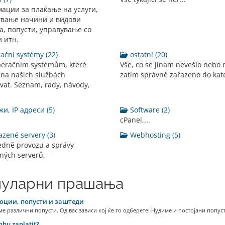
ации за плаќање на услуги,
ување начини и видови
, попусти, управување со
 итн.
ční systémy (22)
ostatni (20)
peračním systémům, které
Vše, co se jinam nevešlo nebo 
na našich službách
zatím správně zařazeno do kate
vat. Seznam, rady, návody,
, IP адреси (5)
Software (2)
cPanel,...
zené servery (3)
Webhosting (5)
edně provozu a správy
ných serverů.
уларни прашања
ции, попусти и заштеди
е различни попусти. Од вас зависи кој ќе го одберете! Нудиме и постојани попусти
hu zaplatit?