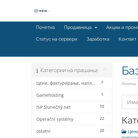
Почетна
Продавница
Акции и пром
Статус на сервери
Заработка
Контакт
Ба
Категории на прашања
7
Цени, фактурирање, наплата и попусти
Почетна
1
Gamehosting
10
ISP Slunečný.net
Кат
22
Operační systémy
20
ostatni
Цени
попусти