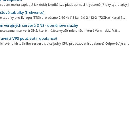
obem mohu zaplatit? Jak dobít kredit? Lze platit pomocí kryptoměn? Jaký typ platby je
tové tabulky (frekvence)
 tabulky pro Evropu (ETSI) pro pásmo 2,4GHz (13 kanálů 2,412-2,472GHz): Kanál 1...
m veřejných serverů DNS - doménové služby
ete seznam serverů DNS, které můžete využít místo těch, které Vám nabízí Váš...
vnitř VPS používat irqbalance?
tř svého virtuálního serveru s více jádry CPU provozovat irqbalance? Odpověď je ano,