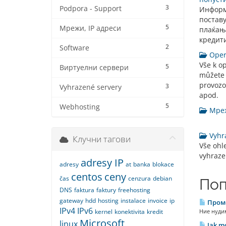
3
Podpora - Support
Информ
постав
5
Мрежи, IP адреси
плаќања
кредити
2
Software
Opera
Vše k o
5
Виртуелни сервери
můžete 
provozo
3
Vyhrazené servery
apod.
5
Webhosting
Мрежи
Vyhra
Клучни тагови
Vše ohl
vyhraze
adresy IP
adresy
at
banka
blokace
centos
ceny
čas
cenzura
debian
Поп
DNS
faktura
faktury
freehosting
gateway
hdd
hosting
instalace
invoice
ip
Промо
IPv4
IPv6
kernel
konektivita
kredit
Ние нудим
Microsoft
linux
Jak mo