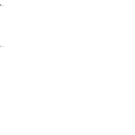
...
...