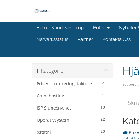
Hem - Kundavdelning
Butik
Nyheter
Nätverksstatus
Partner
Kontakta Oss
Hjä
Kategorier
7
Priser, fakturering, fakturering och rabatter
Support
1
Gamehosting
10
ISP Slunečný.net
Kat
22
Operativsystem
20
ostatni
Prise
rabatter