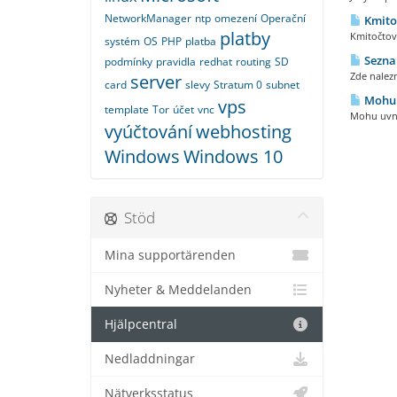
NetworkManager
ntp
omezení
Operační
Kmitoč
platby
Kmitočtové
systém
OS
PHP
platba
Sezna
podmínky
pravidla
redhat
routing
SD
Zde nalezn
server
card
slevy
Stratum 0
subnet
Mohu u
vps
template
Tor
účet
vnc
Mohu uvni
vyúčtování
webhosting
Windows
Windows 10
Stöd
Mina supportärenden
Nyheter & Meddelanden
Hjälpcentral
Nedladdningar
Nätverksstatus