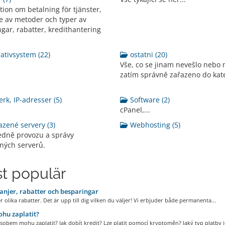
tion om betalning för tjänster,
e av metoder och typer av
gar, rabatter, kredithantering
tivsystem (22)
ostatni (20)
Vše, co se jinam nevešlo nebo 
zatím správně zařazeno do kate
rk, IP-adresser (5)
Software (2)
cPanel,...
zené servery (3)
Webhosting (5)
edně provozu a správy
ných serverů.
t populär
jer, rabatter och besparingar
r olika rabatter. Det är upp till dig vilken du väljer! Vi erbjuder både permanenta...
hu zaplatit?
obem mohu zaplatit? Jak dobít kredit? Lze platit pomocí kryptoměn? Jaký typ platby je