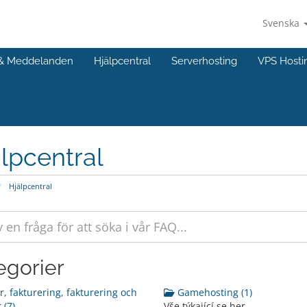
Svenska
 & Meddelanden
Hjälpcentral
Serverhosting
VPS Hosti
lpcentral
Hjälpcentral
egorier
r, fakturering, fakturering och
Gamehosting (1)
 (7)
Vše týkající se her...