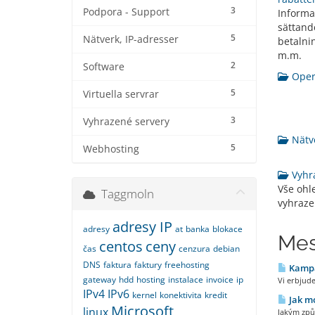
3
Podpora - Support
Informa
sättand
5
Nätverk, IP-adresser
betalnin
m.m.
2
Software
Opera
5
Virtuella servrar
3
Vyhrazené servery
Nätve
5
Webhosting
Vyhra
Vše ohl
Taggmoln
vyhraze
adresy IP
adresy
at
banka
blokace
Mes
centos
ceny
čas
cenzura
debian
DNS
faktura
faktury
freehosting
Kampan
gateway
hdd
hosting
instalace
invoice
ip
Vi erbjude
IPv4
IPv6
kernel
konektivita
kredit
Jak mo
Microsoft
linux
Jakým způs