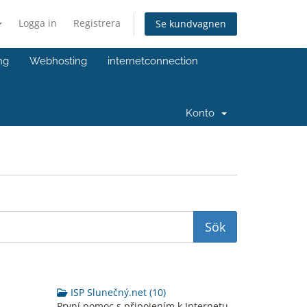
Logga in
Registrera
Se kundvagnen
ng
Webhosting
internetconnection
Konto
ISP Slunečný.net (10)
První pomoc s připojením k Internetu.