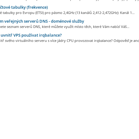
tové tabulky (frekvence)
 tabulky pro Evropu (ETSI) pro pásmo 2,4GHz (13 kanálů 2,412-2,472GHz): Kanál 1...
m veřejných serverů DNS - doménové služby
ete seznam serverů DNS, které můžete využít místo těch, které Vám nabízí Váš...
vnitř VPS používat irqbalance?
tř svého virtuálního serveru s více jádry CPU provozovat irqbalance? Odpověď je ano,