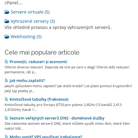
cPanel,...
Servere virtuale (5)
Vyhrazené servery (3)
Vše ohledně provozu a správy vyhrazených serverů.
Webhosting (5)
Cele mai populare articole
Promoții, reduceri și economii
Oferim diverse reduceri. Depinde de tine pe care o alegi! Oferim atât reduceri
permanente, cât și...
Jak mohu zaplatit?
Jakým způsobem mohu zaplatit? Jak dobít kredit? Lze platit pomocí kryptoměn?
Jaký typ platby je...
Kmitočtové tabulky (frekvence)
Kmitočtové tabulky pro Evropu (ETSI) pro pásmo 2,4GHz (13 kanálů 2,412-
2,472GHz): Kanál 1...
Seznam veřejných serverů DNS - doménové služby
Zde naleznete seznam serverů DNS, které můžete využít místo těch, které Vám
nabízí Váš...
Mohu uvnitř VPS používat irqbalance?