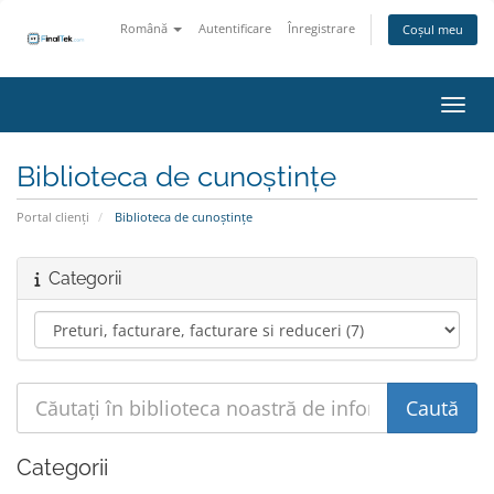
Română
Autentificare
Înregistrare
Coșul meu
Navig
Biblioteca de cunoștințe
Portal clienți
Biblioteca de cunoștințe
Categorii
Categorii