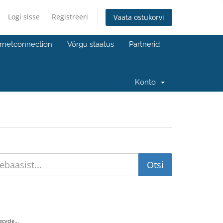
Logi sisse
Registreeri
Vaata ostukorvi
ernetconnection
Võrgu staatus
Partnerid
Konto
ycle...