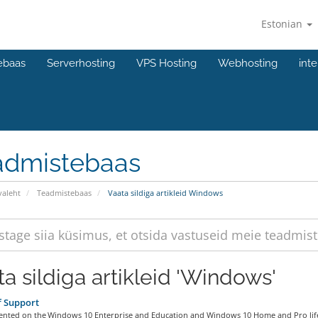
Estonian
ebaas
Serverhosting
VPS Hosting
Webhosting
int
admistebaas
valeht
Teadmistebaas
Vaata sildiga artikleid Windows
ta sildiga artikleid 'Windows'
f Support
nted on the Windows 10 Enterprise and Education and Windows 10 Home and Pro lifec