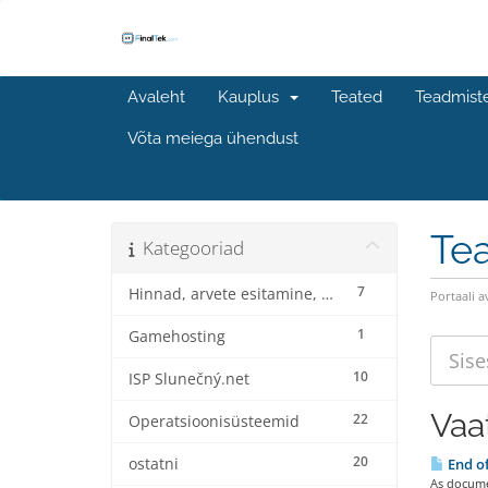
Avaleht
Kauplus
Teated
Teadmist
Võta meiega ühendust
Te
Kategooriad
7
Hinnad, arvete esitamine, arvete esitamine ja allahindlused
Portaali a
1
Gamehosting
10
ISP Slunečný.net
Vaa
22
Operatsioonisüsteemid
20
ostatni
End o
As docume