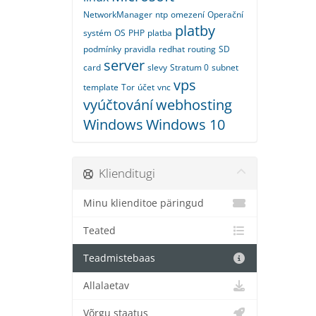
NetworkManager
ntp
omezení
Operační
platby
systém
OS
PHP
platba
podmínky
pravidla
redhat
routing
SD
server
card
slevy
Stratum 0
subnet
vps
template
Tor
účet
vnc
vyúčtování
webhosting
Windows
Windows 10
Klienditugi
Minu klienditoe päringud
Teated
Teadmistebaas
Allalaetav
Võrgu staatus