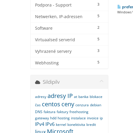
3
Podpora - Support
prefer
Windows V
5
Netwerken, IP-adressen
2
Software
5
Virtuaalsed serverid
3
Vyhrazené servery
5
Webhosting
Sildipilv
adresy IP
adresy
at
banka
blokace
centos
ceny
čas
cenzura
debian
DNS
faktura
faktury
freehosting
gateway
hdd
hosting
instalace
invoice
ip
IPv4
IPv6
kernel
konektivita
kredit
Microsoft
linux