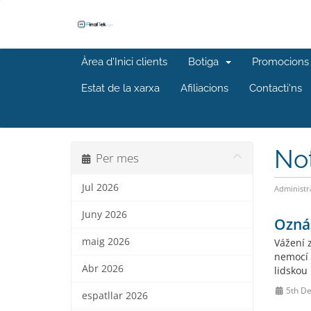
Àrea d'Inici clients
Botiga
Promocions
Estat de la xarxa
Afiliacions
Contacti'ns
No
Per mes
Jul 2026
Administr
Juny 2026
Ozná
maig 2026
Vážení 
nemocí 
Abr 2026
lidskou
5th De
espatllar 2026