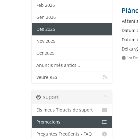
Feb 2026
Plán
Gen 2026
Vážení 
Des 2025
Datum z
Datum u
Nov 2025
Délka v
Oct 2025
1st De
Anuncis més antics...
Veure RSS
suport
Els meus Tiquets de suport
Promocions
Preguntes Freqüents - FAQ