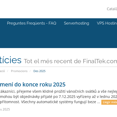
Catal
Preguntes Freqüents - FAQ
Serverhosting
VPS Hosti
tícies
Tot el més recent de FinalTek.co
ació
Promocions
Des 2025
mení do konce roku 2025
zákazníci, přejeme všem klidné prožití vánočních svátků a vše nejl
mohou být objednávky přijaté po 7.12.2025 vyřízeny až v lednu 202
 přítomnost. Všechny automatické systémy fungují beze ...
Llegir més
s 2025