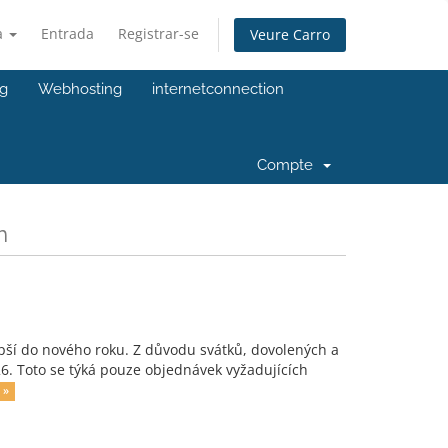
à
Entrada
Registrar-se
Veure Carro
ng
Webhosting
internetconnection
Compte
m
epší do nového roku. Z důvodu svátků, dovolených a
6. Toto se týká pouze objednávek vyžadujících
 »