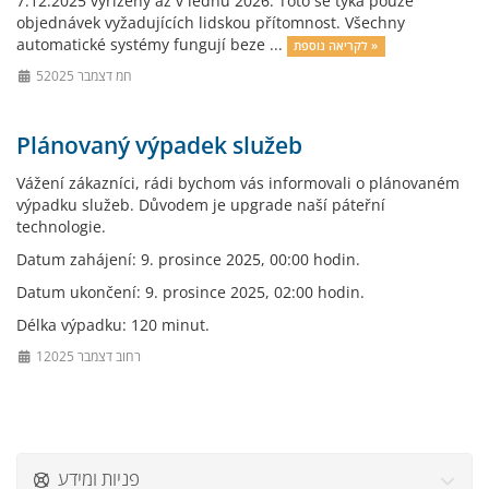
7.12.2025 vyřízeny až v lednu 2026. Toto se týká pouze
objednávek vyžadujících lidskou přítomnost. Všechny
automatické systémy fungují beze ...
לקריאה נוספת »
5חמ דצמבר 2025
Plánovaný výpadek služeb
Vážení zákazníci, rádi bychom vás informovali o plánovaném
výpadku služeb. Důvodem je upgrade naší páteřní
technologie.
Datum zahájení: 9. prosince 2025, 00:00 hodin.
Datum ukončení: 9. prosince 2025, 02:00 hodin.
Délka výpadku: 120 minut.
1רחוב דצמבר 2025
פניות ומידע