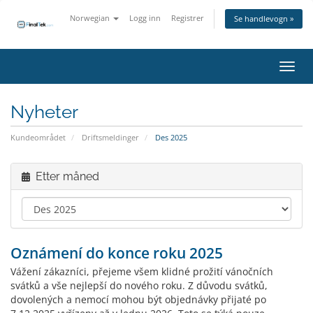
Norwegian
Logg inn
Registrer
Se handlevogn »
Bytt 
Nyheter
Kundeområdet
Driftsmeldinger
Des 2025
Etter måned
Oznámení do konce roku 2025
Vážení zákazníci, přejeme všem klidné prožití vánočních
svátků a vše nejlepší do nového roku. Z důvodu svátků,
dovolených a nemocí mohou být objednávky přijaté po