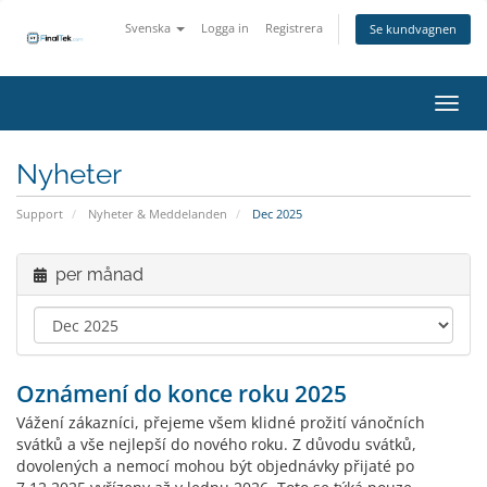
Svenska
Logga in
Registrera
Se kundvagnen
Växla
Nyheter
Support
Nyheter & Meddelanden
Dec 2025
per månad
Oznámení do konce roku 2025
Vážení zákazníci, přejeme všem klidné prožití vánočních
svátků a vše nejlepší do nového roku. Z důvodu svátků,
dovolených a nemocí mohou být objednávky přijaté po