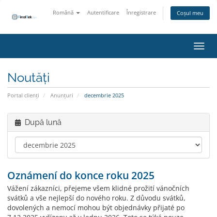
Română
Autentificare
Înregistrare
Coșul meu
Navig
Noutăți
Portal clienți
Anunțuri
decembrie 2025
După lună
Oznámení do konce roku 2025
Vážení zákazníci, přejeme všem klidné prožití vánočních
svátků a vše nejlepší do nového roku. Z důvodu svátků,
dovolených a nemocí mohou být objednávky přijaté po