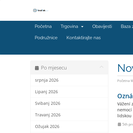
Početna
Trgovina
Obavijesti
Baza 
Podružnice
Kontaktirajte nas
No
Po mjesecu
srpnja 2026
Početna 
Lipanj 2026
Ozná
Svibanj 2026
Vážení 
nemocí 
Travanj 2026
lidskou
5th pr
Ožujak 2026