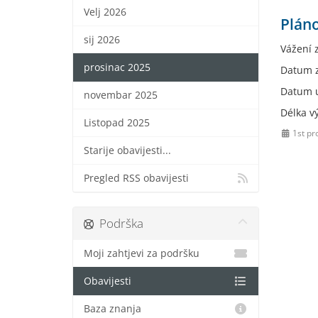
Velj 2026
Plán
sij 2026
Vážení 
prosinac 2025
Datum z
Datum u
novembar 2025
Délka v
Listopad 2025
1st pr
Starije obavijesti...
Pregled RSS obavijesti
Podrška
Moji zahtjevi za podršku
Obavijesti
Baza znanja