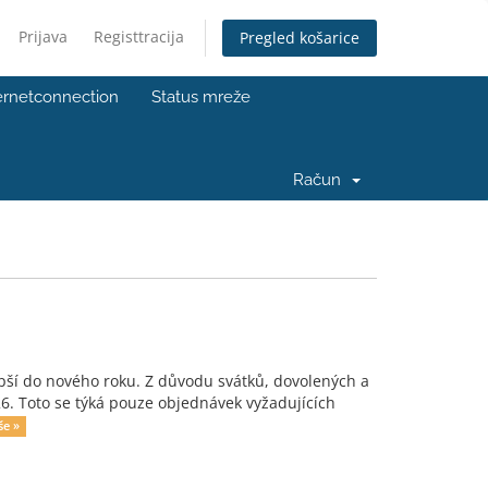
Prijava
Registtracija
Pregled košarice
ernetconnection
Status mreže
Račun
epší do nového roku. Z důvodu svátků, dovolených a
6. Toto se týká pouze objednávek vyžadujících
še »