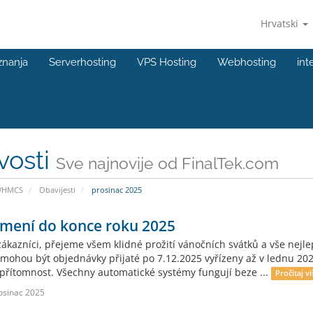
Hrvatski
znanja
Serverhosting
VPS Hosting
Webhosting
int
vosti
Sve najnovije od FinalTek.com
WHMCS
Obavijesti
prosinac 2025
mení do konce roku 2025
zákazníci, přejeme všem klidné prožití vánočních svátků a vše nejl
mohou být objednávky přijaté po 7.12.2025 vyřízeny až v lednu 202
 přítomnost. Všechny automatické systémy fungují beze ...
Pročitaj vi
osinac 2025