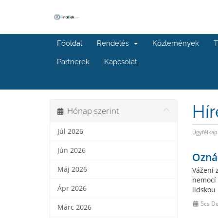
Főoldal
Rendelés
Közlemények
T
Partnerek
Kapcsolat
Hí
Hónap szerint
Júl 2026
Ügyfélkap
Jún 2026
Ozná
Máj 2026
Vážení 
nemocí 
Ápr 2026
lidskou
5cs D
Márc 2026