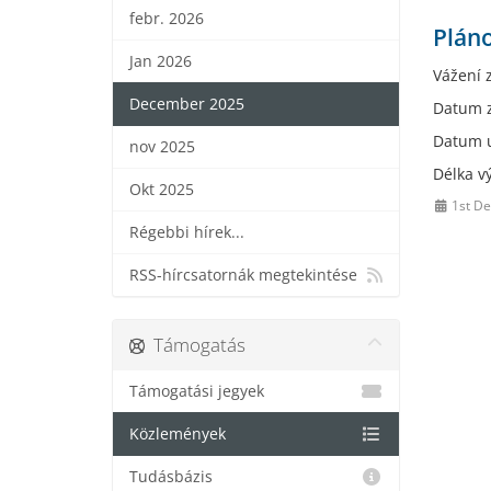
febr. 2026
Plán
Jan 2026
Vážení 
December 2025
Datum z
Datum u
nov 2025
Délka v
Okt 2025
1st D
Régebbi hírek...
RSS-hírcsatornák megtekintése
Támogatás
Támogatási jegyek
Közlemények
Tudásbázis