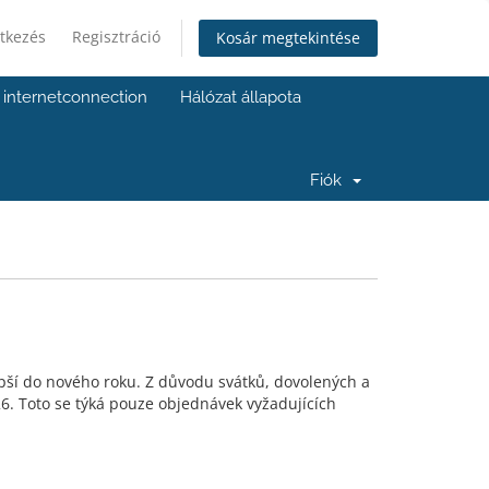
tkezés
Regisztráció
Kosár megtekintése
internetconnection
Hálózat állapota
Fiók
epší do nového roku. Z důvodu svátků, dovolených a
6. Toto se týká pouze objednávek vyžadujících