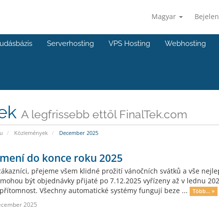
Magyar
Bejelen
udásbázis
Serverhosting
VPS Hosting
Webhosting
rek
A legfrissebb ettől FinalTek.com
u
Közlemények
December 2025
mení do konce roku 2025
zákazníci, přejeme všem klidné prožití vánočních svátků a vše nejl
mohou být objednávky přijaté po 7.12.2025 vyřízeny až v lednu 202
 přítomnost. Všechny automatické systémy fungují beze ...
Több... »
ecember 2025