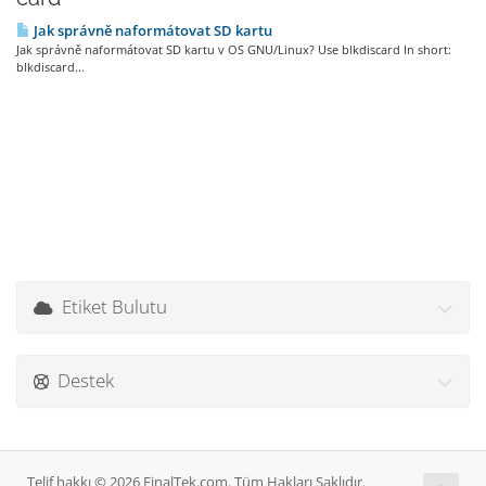
Jak správně naformátovat SD kartu
Jak správně naformátovat SD kartu v OS GNU/Linux? Use blkdiscard In short:
blkdiscard...
Etiket Bulutu
Destek
Telif hakkı © 2026 FinalTek.com. Tüm Hakları Saklıdır.