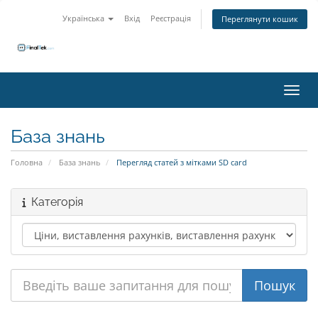
Українська
Вхід
Реєстрація
Переглянути кошик
Пере
База знань
Головна
База знань
Перегляд статей з мітками SD card
Категорія