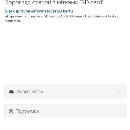
Перегляд статей з мітками 'SD card'
Jak správně naformátovat SD kartu
Jak správně naformátovat SD kartu v OS GNU/Linux? Use blkdiscard In short:
blkdiscard...
Хмара міток
Підтримка