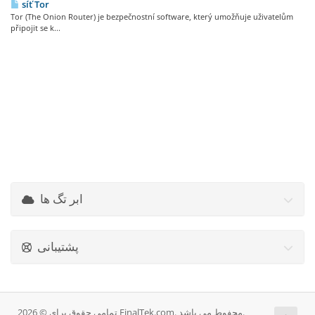
síť Tor
Tor (The Onion Router) je bezpečnostní software, který umožňuje uživatelům
připojit se k...
ابر تگ ها
پشتیبانی
تمامی حقوق برای © 2026 FinalTek.com. محفوط می باشد.