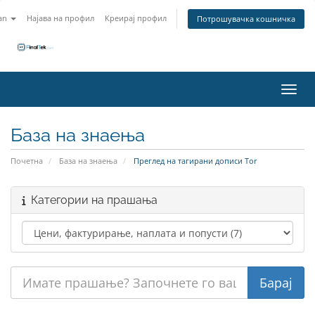
an
Најава на профил
Креирај профил
Потрошувачка кошничка
Вклу
База на знаења
Почетна
База на знаења
Преглед на тагирани дописи Tor
Категории на прашања