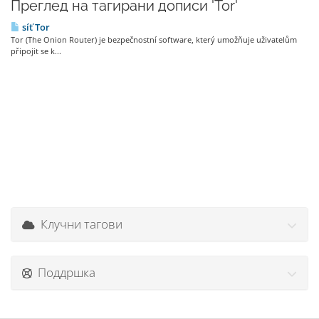
Преглед на тагирани дописи 'Tor'
síť Tor
Tor (The Onion Router) je bezpečnostní software, který umožňuje uživatelům
připojit se k...
Клучни тагови
Поддршка