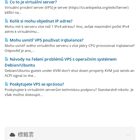
Co to je virtuální server?
Virtuální privátní server (VPS) je server (https://cs.wikipedia.org/wiki/Server)
běžící na...
Kolik si mohu objednat IP adres?
Mohu mít k serveru více než 1 IPv4 adresu? Ano, avšak maximální počet IPv4
adres k virtuálnímu...
Mohu uvnitř VPS používat irqbalance?
Mohu uvnitř svého virtuálního serveru s více jádry CPU provozovat irqbalance?
Odpověď je ano,...
Návody na řešení problémů VPS s operačním systémem
Debian/Ubuntu
Debian/Ubuntu guests under KVM don't shut down properly KVM just sends an
ACPI signal to the...
Poskytujete VPS se správou?
Poskytujete k virtuálním serverům technickou podporu? Standardně nikoliv. Je
však možno dokoupit...
標籤雲