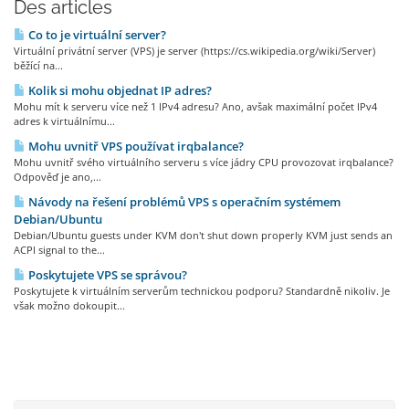
Des articles
Co to je virtuální server?
Virtuální privátní server (VPS) je server (https://cs.wikipedia.org/wiki/Server)
běžící na...
Kolik si mohu objednat IP adres?
Mohu mít k serveru více než 1 IPv4 adresu? Ano, avšak maximální počet IPv4
adres k virtuálnímu...
Mohu uvnitř VPS používat irqbalance?
Mohu uvnitř svého virtuálního serveru s více jádry CPU provozovat irqbalance?
Odpověď je ano,...
Návody na řešení problémů VPS s operačním systémem
Debian/Ubuntu
Debian/Ubuntu guests under KVM don't shut down properly KVM just sends an
ACPI signal to the...
Poskytujete VPS se správou?
Poskytujete k virtuálním serverům technickou podporu? Standardně nikoliv. Je
však možno dokoupit...