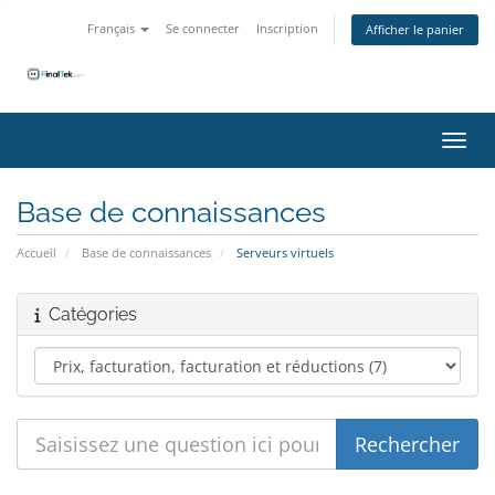
Français
Se connecter
Inscription
Afficher le panier
Bascu
Base de connaissances
Accueil
Base de connaissances
Serveurs virtuels
Catégories