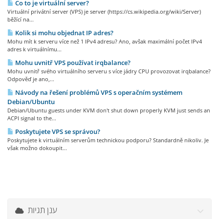
Co to je virtuální server?
Virtuální privátní server (VPS) je server (https://cs.wikipedia.org/wiki/Server)
běžící na...
Kolik si mohu objednat IP adres?
Mohu mít k serveru více než 1 IPv4 adresu? Ano, avšak maximální počet IPv4
adres k virtuálnímu...
Mohu uvnitř VPS používat irqbalance?
Mohu uvnitř svého virtuálního serveru s více jádry CPU provozovat irqbalance?
Odpověď je ano,...
Návody na řešení problémů VPS s operačním systémem
Debian/Ubuntu
Debian/Ubuntu guests under KVM don't shut down properly KVM just sends an
ACPI signal to the...
Poskytujete VPS se správou?
Poskytujete k virtuálním serverům technickou podporu? Standardně nikoliv. Je
však možno dokoupit...
ענן תגיות