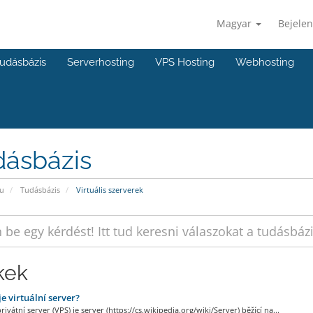
Magyar
Bejelen
udásbázis
Serverhosting
VPS Hosting
Webhosting
dásbázis
u
Tudásbázis
Virtuális szerverek
kek
je virtuální server?
privátní server (VPS) je server (https://cs.wikipedia.org/wiki/Server) běžící na...