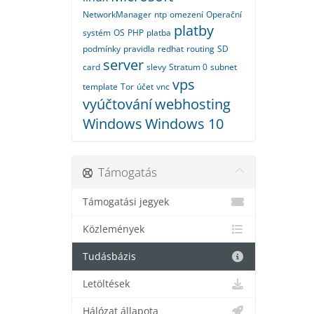
NetworkManager
ntp
omezení
Operační
platby
systém
OS
PHP
platba
podmínky
pravidla
redhat
routing
SD
server
card
slevy
Stratum 0
subnet
vps
template
Tor
účet
vnc
vyúčtování
webhosting
Windows
Windows 10
Támogatás
Támogatási jegyek
Közlemények
Tudásbázis
Letöltések
Hálózat állapota