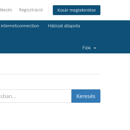
tkezés
Regisztráció
Kosár megtekintése
internetconnection
Hálózat állapota
Fiók