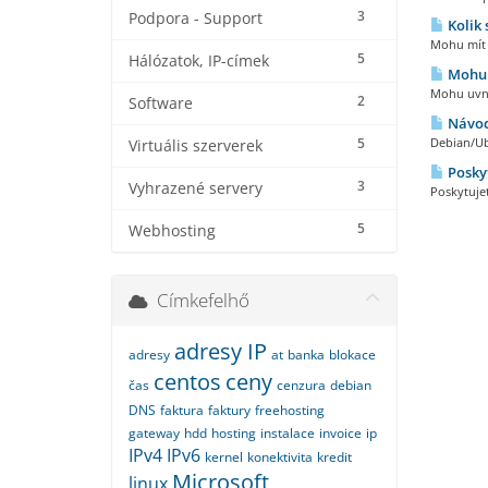
3
Podpora - Support
Kolik 
Mohu mít k
5
Hálózatok, IP-címek
Mohu u
Mohu uvni
2
Software
Návod
5
Debian/Ub
Virtuális szerverek
Poskyt
3
Vyhrazené servery
Poskytuje
5
Webhosting
Címkefelhő
adresy IP
adresy
at
banka
blokace
centos
ceny
čas
cenzura
debian
DNS
faktura
faktury
freehosting
gateway
hdd
hosting
instalace
invoice
ip
IPv4
IPv6
kernel
konektivita
kredit
Microsoft
linux