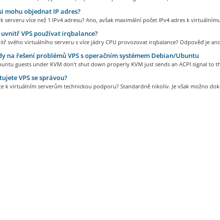
si mohu objednat IP adres?
 serveru více než 1 IPv4 adresu? Ano, avšak maximální počet IPv4 adres k virtuálnímu.
vnitř VPS používat irqbalance?
tř svého virtuálního serveru s více jádry CPU provozovat irqbalance? Odpověď je ano,
y na řešení problémů VPS s operačním systémem Debian/Ubuntu
untu guests under KVM don't shut down properly KVM just sends an ACPI signal to th
ujete VPS se správou?
te k virtuálním serverům technickou podporu? Standardně nikoliv. Je však možno doko