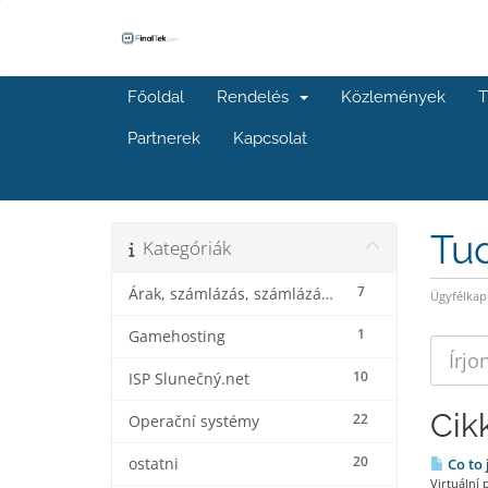
Főoldal
Rendelés
Közlemények
T
Partnerek
Kapcsolat
Tu
Kategóriák
7
Árak, számlázás, számlázás és kedvezmények
Ügyfélkap
1
Gamehosting
10
ISP Slunečný.net
Cik
22
Operační systémy
20
ostatni
Co to 
Virtuální 