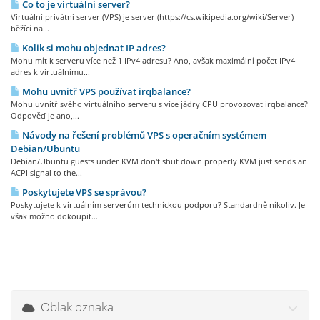
Co to je virtuální server?
Virtuální privátní server (VPS) je server (https://cs.wikipedia.org/wiki/Server)
běžící na...
Kolik si mohu objednat IP adres?
Mohu mít k serveru více než 1 IPv4 adresu? Ano, avšak maximální počet IPv4
adres k virtuálnímu...
Mohu uvnitř VPS používat irqbalance?
Mohu uvnitř svého virtuálního serveru s více jádry CPU provozovat irqbalance?
Odpověď je ano,...
Návody na řešení problémů VPS s operačním systémem
Debian/Ubuntu
Debian/Ubuntu guests under KVM don't shut down properly KVM just sends an
ACPI signal to the...
Poskytujete VPS se správou?
Poskytujete k virtuálním serverům technickou podporu? Standardně nikoliv. Je
však možno dokoupit...
Oblak oznaka