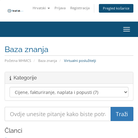
Hrvatski
Prijava
Registtracija
Pregled košarice
Preba
Baza znanja
Početna WHMCS
Baza znanja
Virtualni poslužitelji
Kategorije
Članci