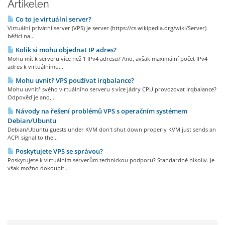
Artikelen
Co to je virtuální server?
Virtuální privátní server (VPS) je server (https://cs.wikipedia.org/wiki/Server)
běžící na...
Kolik si mohu objednat IP adres?
Mohu mít k serveru více než 1 IPv4 adresu? Ano, avšak maximální počet IPv4
adres k virtuálnímu...
Mohu uvnitř VPS používat irqbalance?
Mohu uvnitř svého virtuálního serveru s více jádry CPU provozovat irqbalance?
Odpověď je ano,...
Návody na řešení problémů VPS s operačním systémem
Debian/Ubuntu
Debian/Ubuntu guests under KVM don't shut down properly KVM just sends an
ACPI signal to the...
Poskytujete VPS se správou?
Poskytujete k virtuálním serverům technickou podporu? Standardně nikoliv. Je
však možno dokoupit...