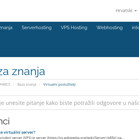
Hrvatski
znanja
Serverhosting
VPS Hosting
Webhosting
int
za znanja
WHMCS
Baza znanja
Virtualni poslužitelji
nci
je virtuální server?
privátní server (VPS) je server (https://cs.wikipedia.org/wiki/Server) běžící na...