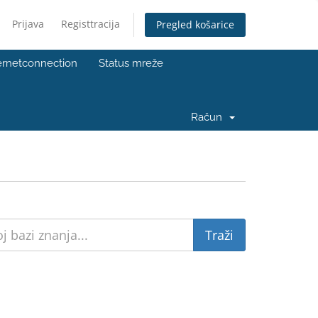
Prijava
Registtracija
Pregled košarice
ernetconnection
Status mreže
Račun