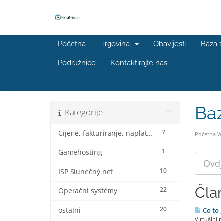
Početna
Trgovina
Obavijesti
Baza 
Podružnice
Kontaktirajte nas
Ba
Kategorije
7
Cijene, fakturiranje, naplata i popusti
Početna 
1
Gamehosting
10
ISP Slunečný.net
Čla
22
Operační systémy
20
ostatni
Co to 
Virtuální 