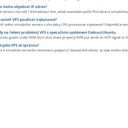
si mohu objednat IP adres?
 serveru více než 1 IPv4 adresu? Ano, avšak maximální počet IPv4 adres k virtuálnímu.
vnitř VPS používat irqbalance?
tř svého virtuálního serveru s více jádry CPU provozovat irqbalance? Odpověď je ano,
y na řešení problémů VPS s operačním systémem Debian/Ubuntu
untu guests under KVM don't shut down properly KVM just sends an ACPI signal to th
ujete VPS se správou?
te k virtuálním serverům technickou podporu? Standardně nikoliv. Je však možno doko