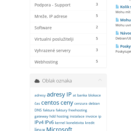
3
Podpora - Support
Kolik 
Mohu mít k
5
Mreže, IP adrese
Mohu u
Mohu uvni
2
Software
Návod
5
Debian/Ub
Virtualni poslužitelji
Poskyt
3
Vyhrazené servery
Poskytuje
5
Webhosting
Oblak oznaka
adresy IP
adresy
at
banka
blokace
centos
ceny
čas
cenzura
debian
DNS
faktura
faktury
freehosting
gateway
hdd
hosting
instalace
invoice
ip
IPv4
IPv6
kernel
konektivita
kredit
Microsoft
linux