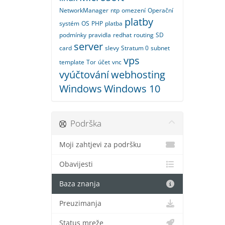
NetworkManager
ntp
omezení
Operační
platby
systém
OS
PHP
platba
podmínky
pravidla
redhat
routing
SD
server
card
slevy
Stratum 0
subnet
vps
template
Tor
účet
vnc
vyúčtování
webhosting
Windows
Windows 10
Podrška
Moji zahtjevi za podršku
Obavijesti
Baza znanja
Preuzimanja
Status mreže