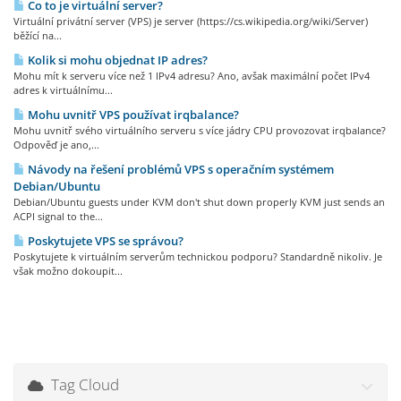
Co to je virtuální server?
Virtuální privátní server (VPS) je server (https://cs.wikipedia.org/wiki/Server)
běžící na...
Kolik si mohu objednat IP adres?
Mohu mít k serveru více než 1 IPv4 adresu? Ano, avšak maximální počet IPv4
adres k virtuálnímu...
Mohu uvnitř VPS používat irqbalance?
Mohu uvnitř svého virtuálního serveru s více jádry CPU provozovat irqbalance?
Odpověď je ano,...
Návody na řešení problémů VPS s operačním systémem
Debian/Ubuntu
Debian/Ubuntu guests under KVM don't shut down properly KVM just sends an
ACPI signal to the...
Poskytujete VPS se správou?
Poskytujete k virtuálním serverům technickou podporu? Standardně nikoliv. Je
však možno dokoupit...
Tag Cloud