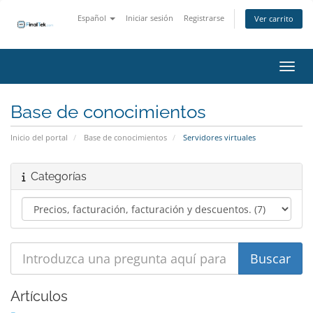
Español
Iniciar sesión
Registrarse
Ver carrito
Activ
Base de conocimientos
Inicio del portal
Base de conocimientos
Servidores virtuales
Categorías
Artículos