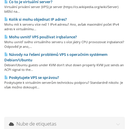
Co to je virtuální server?
Virtuální privátní server (VPS) je server (https://cs.wikipedia.org/wiki/Server)
běžící na...
Kolik si mohu objednat IP adres?
Mohu mít k serveru více než 1 IPv4 adresu? Ano, avšak maximální počet IPv4
adres k virtuálnímu...
Mohu uvnitř VPS používat irqbalance?
Mohu uvnitř svého virtuálního serveru s více jádry CPU provozovat irqbalance?
Odpověď je ano,...
Návody na řešení problémů VPS s operačním systémem
Debian/Ubuntu
Debian/Ubuntu guests under KVM don't shut down properly KVM just sends an
ACPI signal to the...
Poskytujete VPS se správou?
Poskytujete k virtuálním serverům technickou podporu? Standardně nikoliv. Je
však možno dokoupit...
Nube de etiquetas