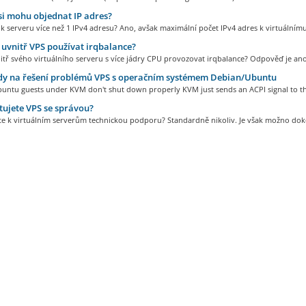
si mohu objednat IP adres?
 serveru více než 1 IPv4 adresu? Ano, avšak maximální počet IPv4 adres k virtuálnímu.
vnitř VPS používat irqbalance?
tř svého virtuálního serveru s více jádry CPU provozovat irqbalance? Odpověď je ano,
y na řešení problémů VPS s operačním systémem Debian/Ubuntu
untu guests under KVM don't shut down properly KVM just sends an ACPI signal to th
ujete VPS se správou?
te k virtuálním serverům technickou podporu? Standardně nikoliv. Je však možno doko