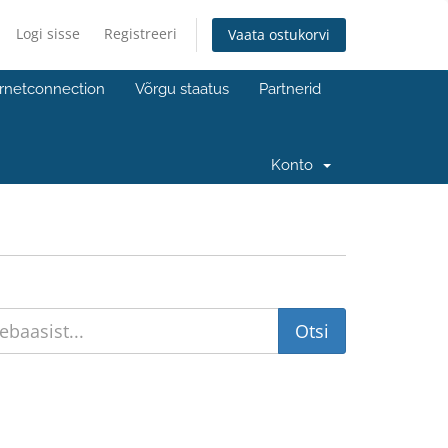
Logi sisse
Registreeri
Vaata ostukorvi
ernetconnection
Võrgu staatus
Partnerid
Konto