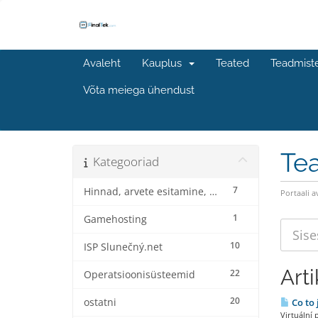
Avaleht
Kauplus
Teated
Teadmist
Võta meiega ühendust
Te
Kategooriad
7
Hinnad, arvete esitamine, arvete esitamine ja allahindlused
Portaali a
1
Gamehosting
10
ISP Slunečný.net
Arti
22
Operatsioonisüsteemid
20
ostatni
Co to 
Virtuální 