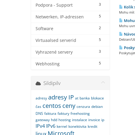
3
Podpora - Support
Kolik 
Mohu mít k
5
Netwerken, IP-adressen
Mohu u
Mohu uvni
2
Software
Návod
5
Debian/Ub
Virtuaalsed serverid
Poskyt
3
Vyhrazené servery
Poskytuje
5
Webhosting
Sildipilv
adresy IP
adresy
at
banka
blokace
centos
ceny
čas
cenzura
debian
DNS
faktura
faktury
freehosting
gateway
hdd
hosting
instalace
invoice
ip
IPv4
IPv6
kernel
konektivita
kredit
Microsoft
linux