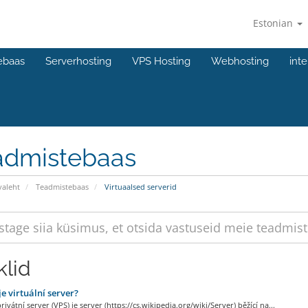
Estonian
ebaas
Serverhosting
VPS Hosting
Webhosting
int
admistebaas
valeht
Teadmistebaas
Virtuaalsed serverid
klid
je virtuální server?
privátní server (VPS) je server (https://cs.wikipedia.org/wiki/Server) běžící na...