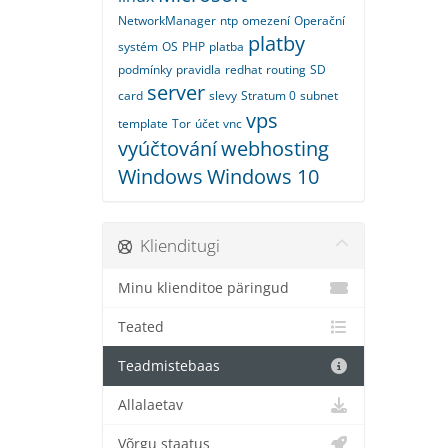
NetworkManager
ntp
omezení
Operační
platby
systém
OS
PHP
platba
podmínky
pravidla
redhat
routing
SD
server
card
slevy
Stratum 0
subnet
vps
template
Tor
účet
vnc
vyúčtování
webhosting
Windows
Windows 10
Klienditugi
Minu klienditoe päringud
Teated
Teadmistebaas
Allalaetav
Võrgu staatus