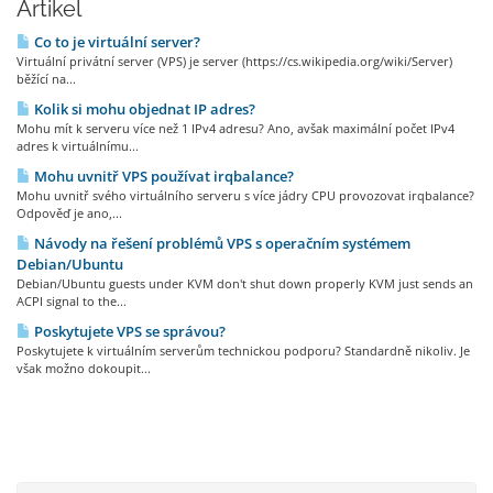
Artikel
Co to je virtuální server?
Virtuální privátní server (VPS) je server (https://cs.wikipedia.org/wiki/Server)
běžící na...
Kolik si mohu objednat IP adres?
Mohu mít k serveru více než 1 IPv4 adresu? Ano, avšak maximální počet IPv4
adres k virtuálnímu...
Mohu uvnitř VPS používat irqbalance?
Mohu uvnitř svého virtuálního serveru s více jádry CPU provozovat irqbalance?
Odpověď je ano,...
Návody na řešení problémů VPS s operačním systémem
Debian/Ubuntu
Debian/Ubuntu guests under KVM don't shut down properly KVM just sends an
ACPI signal to the...
Poskytujete VPS se správou?
Poskytujete k virtuálním serverům technickou podporu? Standardně nikoliv. Je
však možno dokoupit...