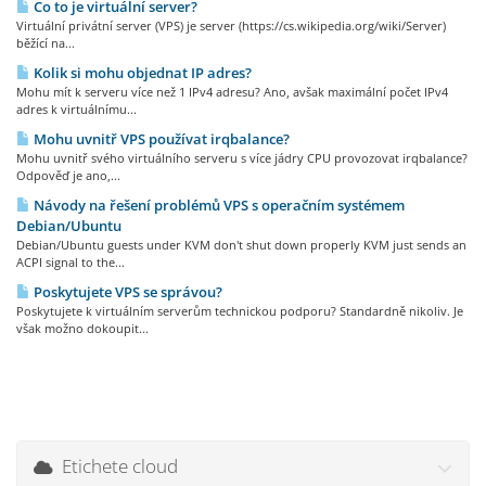
Co to je virtuální server?
Virtuální privátní server (VPS) je server (https://cs.wikipedia.org/wiki/Server)
běžící na...
Kolik si mohu objednat IP adres?
Mohu mít k serveru více než 1 IPv4 adresu? Ano, avšak maximální počet IPv4
adres k virtuálnímu...
Mohu uvnitř VPS používat irqbalance?
Mohu uvnitř svého virtuálního serveru s více jádry CPU provozovat irqbalance?
Odpověď je ano,...
Návody na řešení problémů VPS s operačním systémem
Debian/Ubuntu
Debian/Ubuntu guests under KVM don't shut down properly KVM just sends an
ACPI signal to the...
Poskytujete VPS se správou?
Poskytujete k virtuálním serverům technickou podporu? Standardně nikoliv. Je
však možno dokoupit...
Etichete cloud