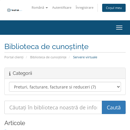
Română
Autentificare
Înregistrare
Coșul meu
Navig
Biblioteca de cunoștințe
Portal clienți
Biblioteca de cunoștințe
Servere virtuale
Categorii
Articole