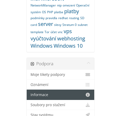
NetworkManager
ntp
omezení
Operační
platby
systém
OS
PHP
platba
podmínky
pravidla
redhat
routing
SD
server
card
slevy
Stratum 0
subnet
vps
template
Tor
účet
vnc
vyúčtování
webhosting
Windows
Windows 10
Podpora
Moje tikety podpory
Oznámení
Informace
Soubory pro stažení
Stav systému