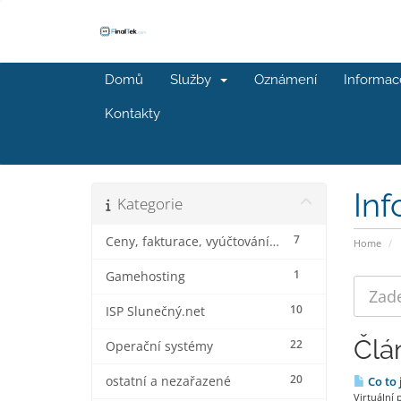
Domů
Služby
Oznámení
Informac
Kontakty
In
Kategorie
7
Ceny, fakturace, vyúčtování a slevy
Home
1
Gamehosting
10
ISP Slunečný.net
Člá
22
Operační systémy
20
ostatní a nezařazené
Co to 
Virtuální 