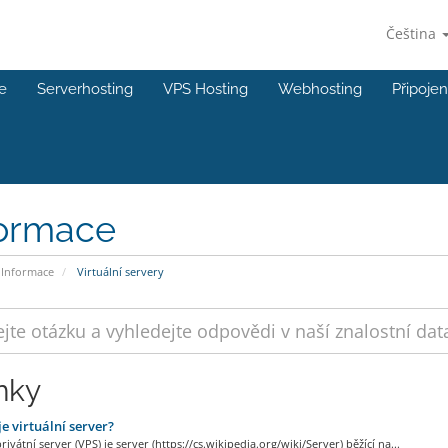
Čeština
e
Serverhosting
VPS Hosting
Webhosting
Připojen
formace
Informace
Virtuální servery
nky
je virtuální server?
privátní server (VPS) je server (https://cs.wikipedia.org/wiki/Server) běžící na...