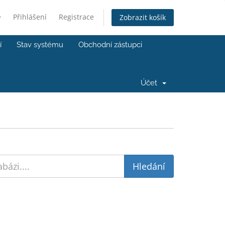
Přihlášení
Registrace
Zobrazit košík
í
Stav systému
Obchodní zástupci
Účet