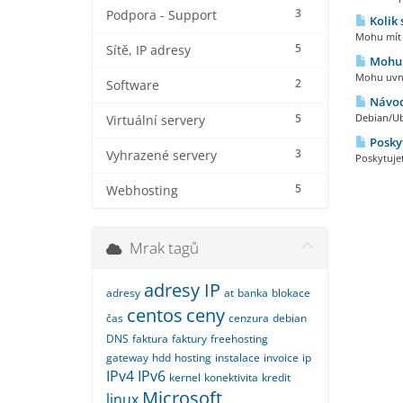
3
Podpora - Support
Kolik 
Mohu mít k
5
Sítě, IP adresy
Mohu u
Mohu uvni
2
Software
Návod
5
Debian/Ub
Virtuální servery
Poskyt
3
Vyhrazené servery
Poskytuje
5
Webhosting
Mrak tagů
adresy IP
adresy
at
banka
blokace
centos
ceny
čas
cenzura
debian
DNS
faktura
faktury
freehosting
gateway
hdd
hosting
instalace
invoice
ip
IPv4
IPv6
kernel
konektivita
kredit
Microsoft
linux