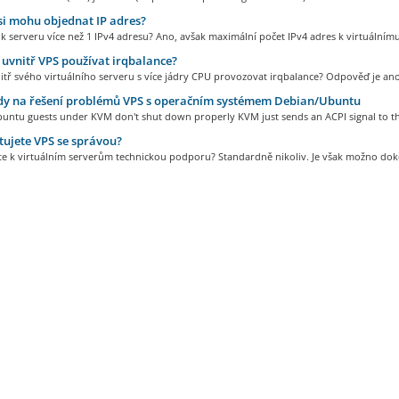
si mohu objednat IP adres?
 serveru více než 1 IPv4 adresu? Ano, avšak maximální počet IPv4 adres k virtuálnímu.
vnitř VPS používat irqbalance?
tř svého virtuálního serveru s více jádry CPU provozovat irqbalance? Odpověď je ano,
y na řešení problémů VPS s operačním systémem Debian/Ubuntu
untu guests under KVM don't shut down properly KVM just sends an ACPI signal to th
ujete VPS se správou?
te k virtuálním serverům technickou podporu? Standardně nikoliv. Je však možno doko