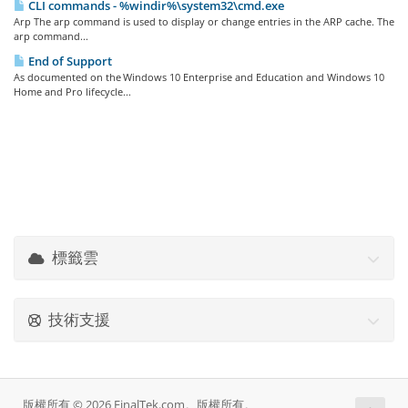
CLI commands - %windir%\system32\cmd.exe
Arp The arp command is used to display or change entries in the ARP cache. The
arp command...
End of Support
As documented on the Windows 10 Enterprise and Education and Windows 10
Home and Pro lifecycle...
標籤雲
技術支援
版權所有 © 2026 FinalTek.com。版權所有。