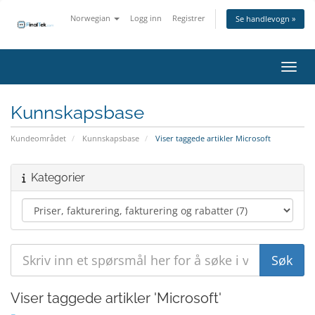
Norwegian
Logg inn
Registrer
Se handlevogn »
Bytt 
Kunnskapsbase
Kundeområdet
Kunnskapsbase
Viser taggede artikler Microsoft
Kategorier
Viser taggede artikler 'Microsoft'