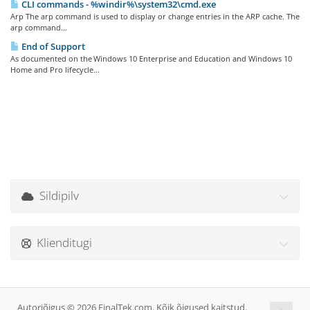
CLI commands - %windir%\system32\cmd.exe
Arp The arp command is used to display or change entries in the ARP cache. The
arp command...
End of Support
As documented on the Windows 10 Enterprise and Education and Windows 10
Home and Pro lifecycle...
Sildipilv
Klienditugi
Autoriõigus © 2026 FinalTek.com. Kõik õigused kaitstud.