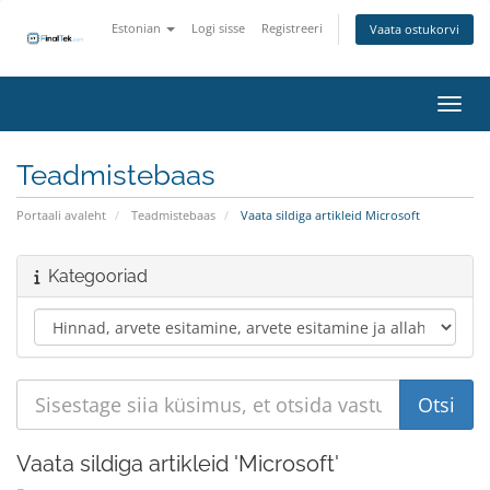
Estonian
Logi sisse
Registreeri
Vaata ostukorvi
Lülit
Teadmistebaas
Portaali avaleht
Teadmistebaas
Vaata sildiga artikleid Microsoft
Kategooriad
Vaata sildiga artikleid 'Microsoft'