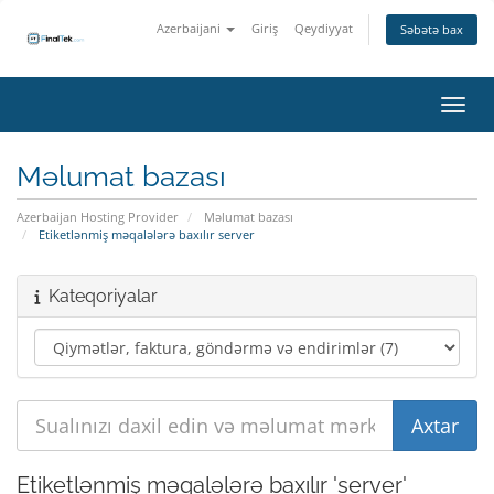
Azerbaijani
Giriş
Qeydiyyat
Səbətə bax
Naviq
Məlumat bazası
Azerbaijan Hosting Provider
Məlumat bazası
Etiketlənmiş məqalələrə baxılır server
Kateqoriyalar
Etiketlənmiş məqalələrə baxılır 'server'