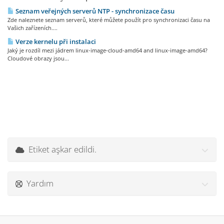
Seznam veřejných serverů NTP - synchronizace času
Zde naleznete seznam serverů, které můžete použít pro synchronizaci času na
Vašich zařízeních....
Verze kernelu při instalaci
Jaký je rozdíl mezi jádrem linux-image-cloud-amd64 and linux-image-amd64?
Cloudové obrazy jsou...
Etiket aşkar edildi.
Yardım