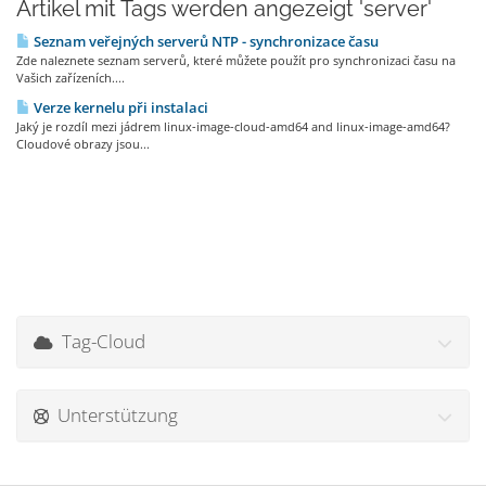
Artikel mit Tags werden angezeigt 'server'
Seznam veřejných serverů NTP - synchronizace času
Zde naleznete seznam serverů, které můžete použít pro synchronizaci času na
Vašich zařízeních....
Verze kernelu při instalaci
Jaký je rozdíl mezi jádrem linux-image-cloud-amd64 and linux-image-amd64?
Cloudové obrazy jsou...
Tag-Cloud
Unterstützung