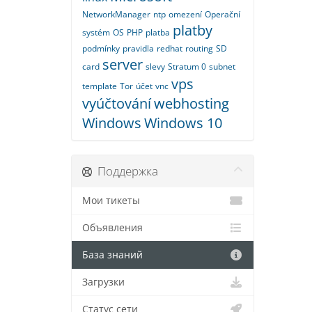
NetworkManager
ntp
omezení
Operační
platby
systém
OS
PHP
platba
podmínky
pravidla
redhat
routing
SD
server
card
slevy
Stratum 0
subnet
vps
template
Tor
účet
vnc
vyúčtování
webhosting
Windows
Windows 10
Поддержка
Мои тикеты
Объявления
База знаний
Загрузки
Статус сети