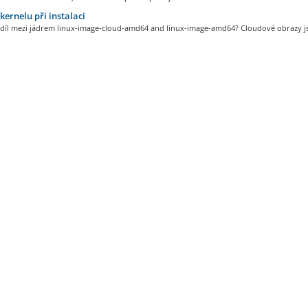
kernelu při instalaci
ozdíl mezi jádrem linux-image-cloud-amd64 and linux-image-amd64? Cloudové obrazy js