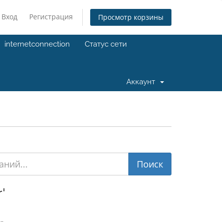
Вход
Регистрация
Просмотр корзины
internetconnection
Статус сети
Аккаунт
'
..