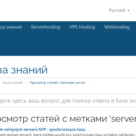
Русский
за знаний
Serverhosting
VPS Hosting
Webhosting
за знаний
База знаний
Просмотр статей с метками server
смотр статей с метками 'server
 veřejných serverů NTP - synchronizace času
ete seznam serverů, které můžete použít pro synchronizaci času na Vašich zařízeních..