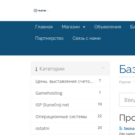
Главная
Магазин
Объявления
Ба
Партнерство
Связь с нами
Ба
Категории
7
Цены, выставление счетов, выставление счетов и скидки
Портал
1
Gamehosting
10
ISP Slunečný.net
Про
22
Операционные системы
20
ostatni
Seznam
Zde nalezn