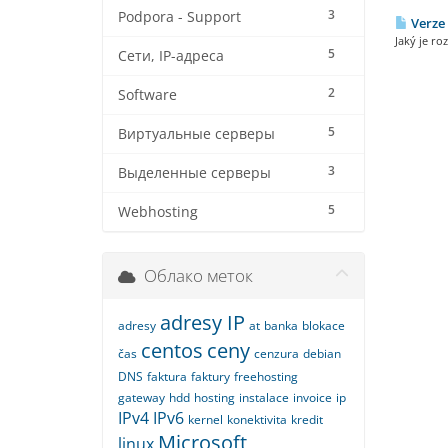
3
Podpora - Support
Verze 
Jaký je r
5
Сети, IP-адреса
2
Software
5
Виртуальные серверы
3
Выделенные серверы
5
Webhosting
Облако меток
adresy IP
adresy
at
banka
blokace
centos
ceny
čas
cenzura
debian
DNS
faktura
faktury
freehosting
gateway
hdd
hosting
instalace
invoice
ip
IPv4
IPv6
kernel
konektivita
kredit
Microsoft
linux