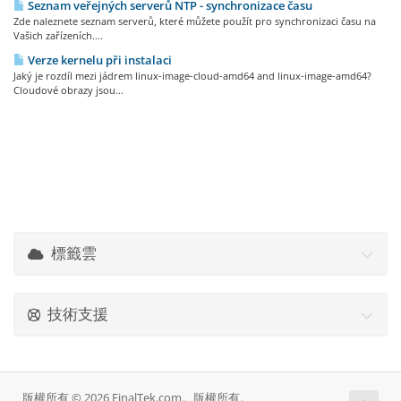
Seznam veřejných serverů NTP - synchronizace času
Zde naleznete seznam serverů, které můžete použít pro synchronizaci času na
Vašich zařízeních....
Verze kernelu při instalaci
Jaký je rozdíl mezi jádrem linux-image-cloud-amd64 and linux-image-amd64?
Cloudové obrazy jsou...
標籤雲
技術支援
版權所有 © 2026 FinalTek.com。版權所有。