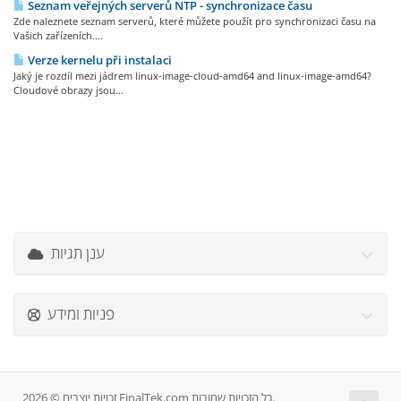
Seznam veřejných serverů NTP - synchronizace času
Zde naleznete seznam serverů, které můžete použít pro synchronizaci času na
Vašich zařízeních....
Verze kernelu při instalaci
Jaký je rozdíl mezi jádrem linux-image-cloud-amd64 and linux-image-amd64?
Cloudové obrazy jsou...
ענן תגיות
פניות ומידע
זכויות יוצרים © 2026 FinalTek.com כל הזכויות שמורות.