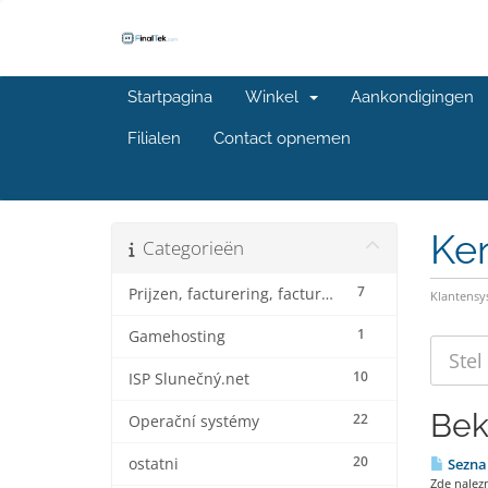
Startpagina
Winkel
Aankondigingen
Filialen
Contact opnemen
Ke
Categorieën
7
Prijzen, facturering, facturering en kortingen
Klantens
1
Gamehosting
10
ISP Slunečný.net
Bek
22
Operační systémy
20
ostatni
Seznam
Zde nalezn