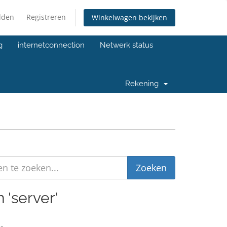
lden
Registreren
Winkelwagen bekijken
g
internetconnection
Netwerk status
Rekening
 'server'
..