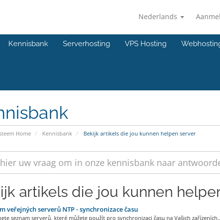
Nederlands
Aanme
Kennisbank
Serverhosting
VPS Hosting
Webhostin
nnisbank
ysteem Home
Kennisbank
Bekijk artikels die jou kunnen helpen server
ijk artikels die jou kunnen helpen
 veřejných serverů NTP - synchronizace času
ete seznam serverů, které můžete použít pro synchronizaci času na Vašich zařízeních..