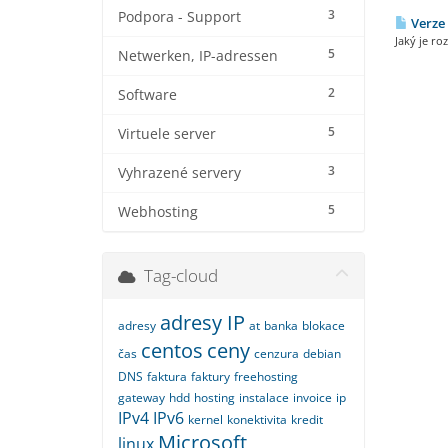
3
Podpora - Support
Verze 
Jaký je r
5
Netwerken, IP-adressen
2
Software
5
Virtuele server
3
Vyhrazené servery
5
Webhosting
Tag-cloud
adresy IP
adresy
at
banka
blokace
centos
ceny
čas
cenzura
debian
DNS
faktura
faktury
freehosting
gateway
hdd
hosting
instalace
invoice
ip
IPv4
IPv6
kernel
konektivita
kredit
Microsoft
linux