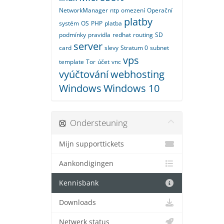
NetworkManager
ntp
omezení
Operační
platby
systém
OS
PHP
platba
podmínky
pravidla
redhat
routing
SD
server
card
slevy
Stratum 0
subnet
vps
template
Tor
účet
vnc
vyúčtování
webhosting
Windows
Windows 10
Ondersteuning
Mijn supporttickets
Aankondigingen
Kennisbank
Downloads
Netwerk status