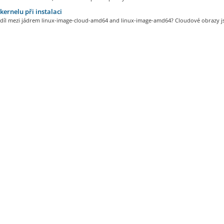
kernelu při instalaci
ozdíl mezi jádrem linux-image-cloud-amd64 and linux-image-amd64? Cloudové obrazy js