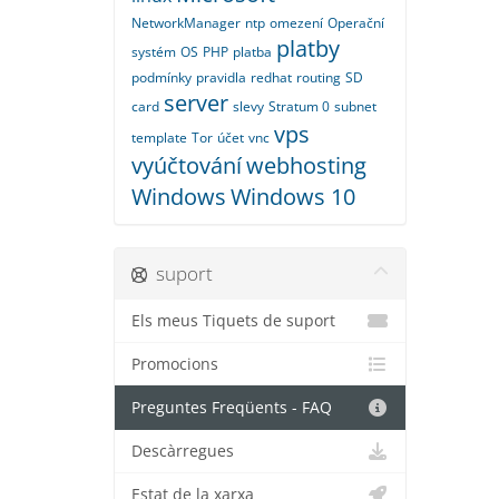
NetworkManager
ntp
omezení
Operační
platby
systém
OS
PHP
platba
podmínky
pravidla
redhat
routing
SD
server
card
slevy
Stratum 0
subnet
vps
template
Tor
účet
vnc
vyúčtování
webhosting
Windows
Windows 10
suport
Els meus Tiquets de suport
Promocions
Preguntes Freqüents - FAQ
Descàrregues
Estat de la xarxa