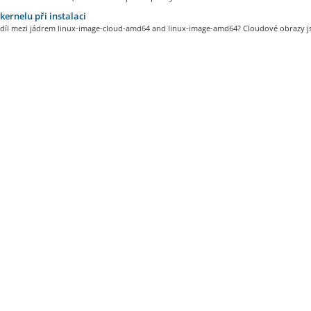
kernelu při instalaci
ozdíl mezi jádrem linux-image-cloud-amd64 and linux-image-amd64? Cloudové obrazy js