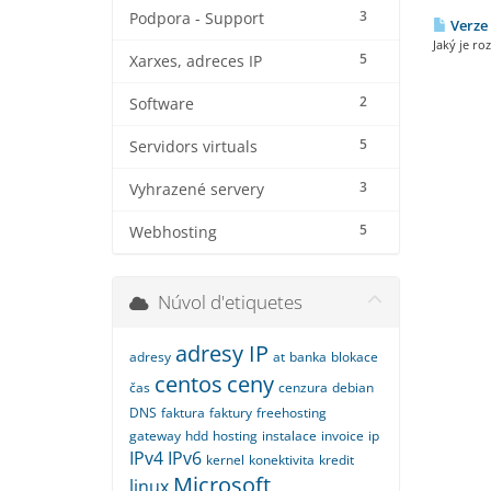
3
Podpora - Support
Verze 
Jaký je r
5
Xarxes, adreces IP
2
Software
5
Servidors virtuals
3
Vyhrazené servery
5
Webhosting
Núvol d'etiquetes
adresy IP
adresy
at
banka
blokace
centos
ceny
čas
cenzura
debian
DNS
faktura
faktury
freehosting
gateway
hdd
hosting
instalace
invoice
ip
IPv4
IPv6
kernel
konektivita
kredit
Microsoft
linux