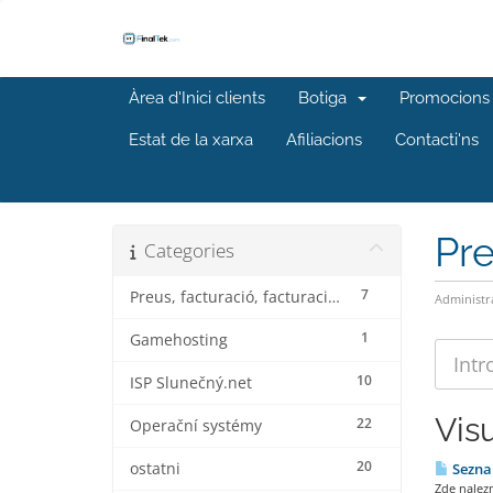
Àrea d'Inici clients
Botiga
Promocions
Estat de la xarxa
Afiliacions
Contacti'ns
Pr
Categories
7
Preus, facturació, facturació i descomptes
Administr
1
Gamehosting
10
ISP Slunečný.net
Visu
22
Operační systémy
20
ostatni
Seznam
Zde nalezn