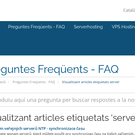
Catal
Preguntes Freqüents - FAQ
Serverhosting
VPS Hosti
eguntes Freqüents - FAQ
ació
Preguntes Freqüents - FAQ
Visualitzant articles etiquetats server
alitzant articles etiquetats 'serve
 veřejných serverů NTP - synchronizace času
ete seznam serverů, které můžete použít pro synchronizaci času na Vašich zařízeních..