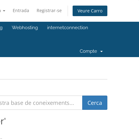
à
Entrada
Registrar-se
Veure Carro
ng
Webhosting
internetconnection
Compte
r'
..