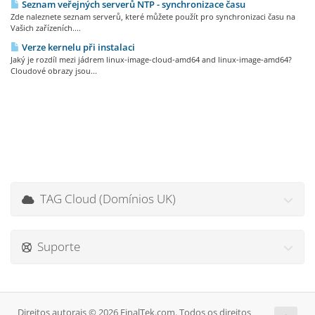
Seznam veřejných serverů NTP - synchronizace času
Zde naleznete seznam serverů, které můžete použít pro synchronizaci času na
Vašich zařízeních....
Verze kernelu při instalaci
Jaký je rozdíl mezi jádrem linux-image-cloud-amd64 and linux-image-amd64?
Cloudové obrazy jsou...
TAG Cloud (Domínios UK)
Suporte
Direitos autorais © 2026 FinalTek.com. Todos os direitos