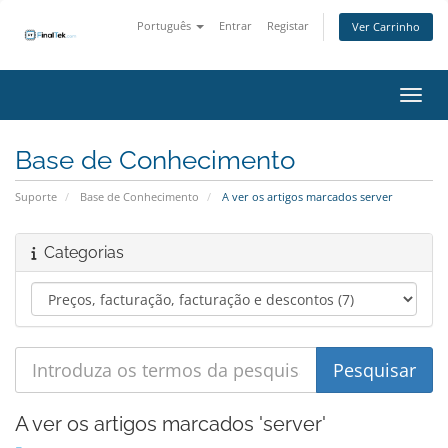
Português
Entrar
Registar
Ver Carrinho
Alter
Base de Conhecimento
Suporte
Base de Conhecimento
A ver os artigos marcados server
Categorias
A ver os artigos marcados 'server'