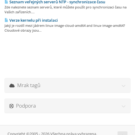
Seznam veřejných serverů NTP - synchronizace času
Zde naleznete seznam serverů, které můžete použít pro synchronizaci času na
Vašich zařízeních....
Verze kernelu při instalaci
Jaký je rozdíl mezi jádrem linux-image-cloud-amd64 and linux-image-amd64?
Cloudové obrazy jsou...
Mrak tagů
Podpora
Copyright ©2005 - 2026 Všechna práva vyhrazena.